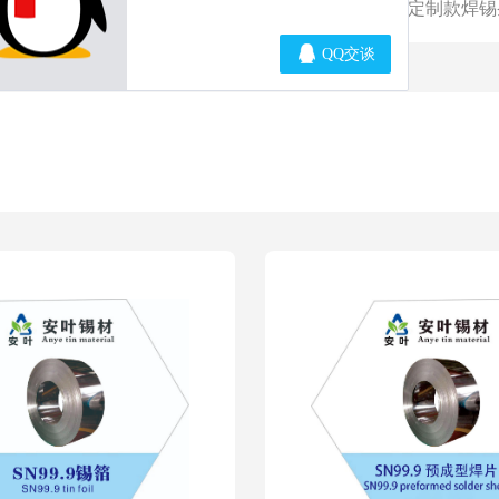
锡丝
环保锡焊条
焊锡条
定制款焊锡