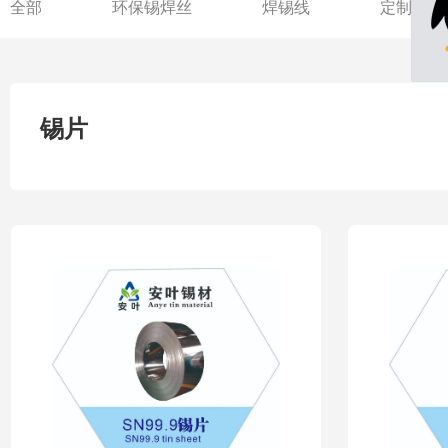
全部
环保锡焊丝
焊锡线
定制款焊
锡片
锡粉
其它工业制品
锡片