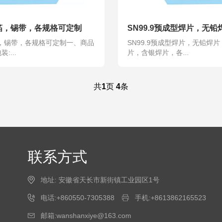
9锡箔，锡带，各规格可定制
锡箔，锡带，各规格可定制一、商品
SN99.9预成型焊片，无铅焊
:...
片，含银焊片，各...
共
1
页
4
条
联系方式
地址: 安徽省天长市新街镇工业园区1号
电话:+860550-7305388
手机:+8613862165523
邮箱:wanshanxiye@163.com