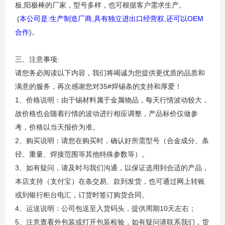
,
板
阳极棒
的厂家，型号多样，也可根据
客户
需求生产。
(
:
,
,
OEM
本公司是
生产制造厂商
具有独立进出口经营权
还可以
)
合作
。
:
三
、
注意事项
请您务必阅读以下内容，我们将竭诚为您提供更优质的品质和
35#
满意的服务，再次感谢您对
焊锡条
的支持和厚爱！
1
、价格说明：由于锡材料属于金属物品，每天行情波动较大，
故价格也会随着行情的波动进行相应调整，产品标价仅做
参
考，价格以当天报价为准。
2
、购买说明：请您在购买时，确认好所需型号（合金成分、
条
径、重量、
焊接范围等
其他特殊参数等）。
3
、如有疑问，请及时与我们沟通，以保证选用到合适的产品，
本店支持（支付宝）在
条
交易、款到发货，
也
可通过网上转账
或到银行柜台电汇，订货时签订购货合同。
4
10
、运送说明：公司包
送
至入货码头，提供周期
天
左右
；
5
、注意查看外包装或打开包装检验，如有疑问请联系我们，
货