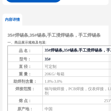
内容详情
35#焊锡条,35#锡条,手工浸焊锡条，手工焊锡条
:
一
、商品展示规格及包装
,
35#焊锡条
35#
锡
条
,
手工浸焊
锡
条，手
品
名：
型号
：
35#
直
径
：
可定制
重
量
：
20KG/ 每箱
助焊剂含量
：
1.8%-3.0%
焊接
范围
：
铜
与
铜焊接
，
PCB焊接，仪表焊接，
剂
熔
点
：
253
原产地
：
中国