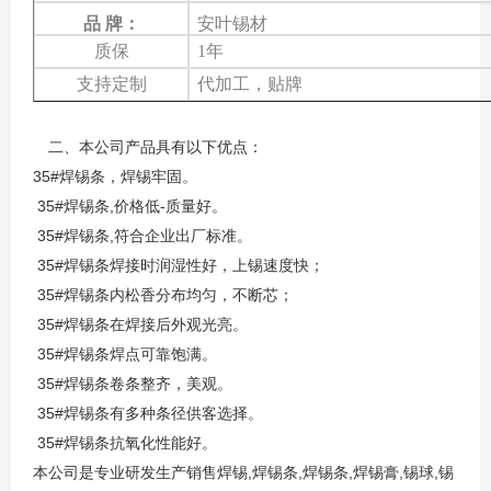
品
牌
：
安叶锡材
质保
1年
支持定制
代加工，贴牌
二
、本公司产
品
具有以下优点
：
35#
焊锡条，焊锡牢固。
35#
,
-
焊锡条
价格低
质量好。
35#
,
焊锡条
符合企业出厂标准。
35#
焊锡条
焊接时润湿性好，上锡速度快；
35#
焊锡条
内松香分布均匀，不断芯；
35#
焊锡条
在焊接后外观光亮。
35#
焊锡条
焊点可靠饱满。
35#
焊锡条
卷
条
整齐，美观。
35#
焊锡条
有多种
条
径供客选
择
。
35#
焊锡条
抗氧化性能好。
,
,
,
,
,
本公司
是专业研发生产销售焊锡
焊锡条
焊锡条
焊锡膏
锡球
锡