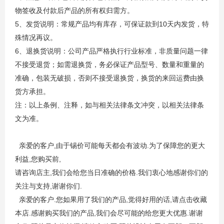
物
签收
及付款
后产品的所有权归需方。
5
10
、发货说明：常规产品均有库存，可保证款到
天
内发货，特
殊情况再议。
6
、退换货说明：公司产品严格执行行业标准，非质量问题一律
不接受退货；如需退换货，务必保证产品型号、数量
和重量
的
准确，包装无破损，否则不接受退换货，换货的来回运费由换
货方承担。
注：以上条例、注释，如与相关法律条文冲突，以相关法律条
文为准。
,
.
亲爱的客户
由于锡价可能每天都会有波动
为了保障您的更大
,
,
利益
您购买前
,
.
请咨询店主
我们会给您当日准确的价格
我们衷心地
感谢
你们的
,
.
关注与支持
谢谢你们
.
,
,
亲爱的客户
您如果用了我们的产品
觉得好用的话
请点击收藏
.
,
.
本店
感谢购买我们的产品
我们会尽可能的给您更大优惠
谢谢